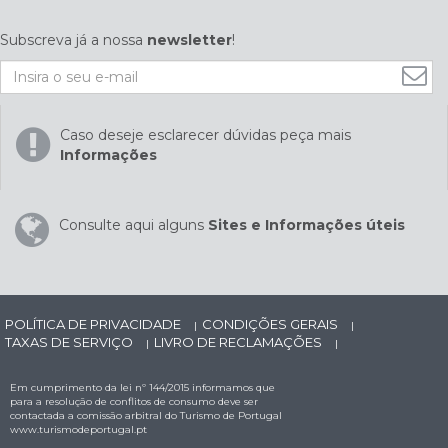
Subscreva já a nossa
newsletter
!
Caso deseje esclarecer dúvidas peça mais
Informações
Consulte aqui alguns
Sites e Informações úteis
POLÍTICA DE PRIVACIDADE
CONDIÇÕES GERAIS
|
|
TAXAS DE SERVIÇO
LIVRO DE RECLAMAÇÕES
|
|
Em cumprimento da lei nº 144/2015 informamos que
para a resolução de conflitos de consumo deve ser
contactada a comissão arbitral do Turismo de Portugal
www.turismodeportugal.pt