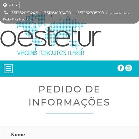
PT
|
|
+351262881246
+351261092430
+351262785299
(Chamada para
Rede Fixa Nacional)
PEDIDO DE
INFORMAÇÕES
Nome