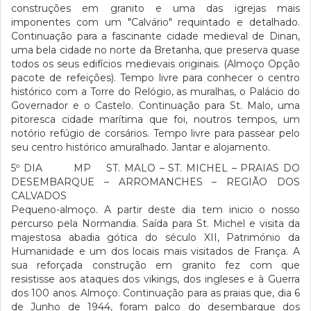
construções em granito e uma das igrejas mais
imponentes com um "Calvário" requintado e detalhado.
Continuação para a fascinante cidade medieval de Dinan,
uma bela cidade no norte da Bretanha, que preserva quase
todos os seus edifícios medievais originais. (Almoço Opção
pacote de refeições). Tempo livre para conhecer o centro
histórico com a Torre do Relógio, as muralhas, o Palácio do
Governador e o Castelo. Continuação para St. Malo, uma
pitoresca cidade marítima que foi, noutros tempos, um
notório refúgio de corsários. Tempo livre para passear pelo
seu centro histórico amuralhado. Jantar e alojamento.
5º DIA MP ST. MALO – ST. MICHEL – PRAIAS DO
DESEMBARQUE – ARROMANCHES – REGIÃO DOS
CALVADOS
Pequeno-almoço. A partir deste dia tem inicio o nosso
percurso pela Normandia. Saída para St. Michel e visita da
majestosa abadia gótica do século XII, Património da
Humanidade e um dos locais mais visitados de França. A
sua reforçada construção em granito fez com que
resistisse aos ataques dos vikings, dos ingleses e à Guerra
dos 100 anos. Almoço. Continuação para as praias que, dia 6
de Junho de 1944, foram palco do desembarque dos