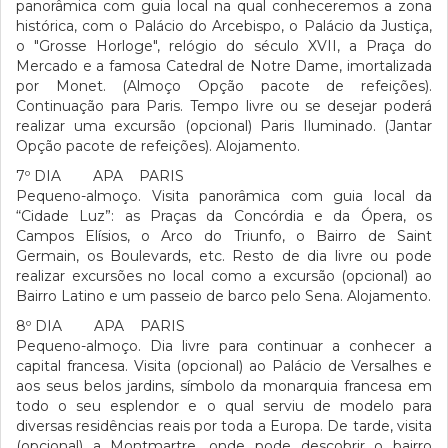
panorâmica com guia local na qual conheceremos a zona
histórica, com o Palácio do Arcebispo, o Palácio da Justiça,
o "Grosse Horloge", relógio do século XVII, a Praça do
Mercado e a famosa Catedral de Notre Dame, imortalizada
por Monet. (Almoço Opção pacote de refeições).
Continuação para Paris. Tempo livre ou se desejar poderá
realizar uma excursão (opcional) Paris Iluminado. (Jantar
Opção pacote de refeições). Alojamento.
7º DIA APA PARIS
Pequeno-almoço. Visita panorâmica com guia local da
“Cidade Luz”: as Praças da Concórdia e da Ópera, os
Campos Elísios, o Arco do Triunfo, o Bairro de Saint
Germain, os Boulevards, etc. Resto de dia livre ou pode
realizar excursões no local como a excursão (opcional) ao
Bairro Latino e um passeio de barco pelo Sena. Alojamento.
8º DIA APA PARIS
Pequeno-almoço. Dia livre para continuar a conhecer a
capital francesa. Visita (opcional) ao Palácio de Versalhes e
aos seus belos jardins, símbolo da monarquia francesa em
todo o seu esplendor e o qual serviu de modelo para
diversas residências reais por toda a Europa. De tarde, visita
(opcional) a Montmartre, onde pode descobrir o bairro