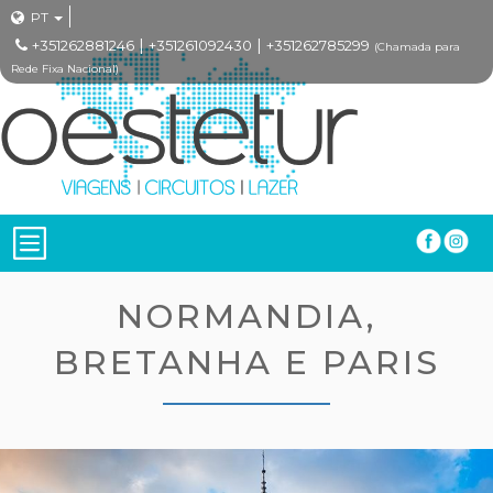
PT
|
|
+351262881246
+351261092430
+351262785299
(Chamada para
Rede Fixa Nacional)
NORMANDIA,
BRETANHA E PARIS