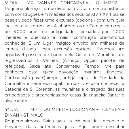
3º DIA MP VANNES – CONCARNEAU – QUIMPER
Pequeno-almoço. Tempo livre para visitar o centro histórico
com construções em madeira dos séculos XIV a XVII ou, se
desejar, pode fazer uma excursão (opcional) com um guia
local na qual iremos aos Alinhamentos de Carnac com mais
de 6.000 anos de antiguidade, formados por 4.000
menires e que são a maior construção pré-histórica
conhecida. É um lugar mágico envolto em milhares de
lendas, durante esta excursão opcional, faremos um
agradável passeio de barco pelo Golfo de Morbihan até
regressarmos a Vannes. (Almoço Opção pacote de
refeições). Saída até Concarneau. Tempo livre para
conhecer esta típica povoação marítima francesa.
Continuação para Quimper, antiga capital do Condado da
Cornualha e sede episcopal. Tempo livre para conhecer a
Catedral de S. Corentin, as muralhas e o traçado das ruas
empedradas e preenchidas por casas de madeira. Jantar e
alojamento.
4º DIA MP QUIMPER – LOCRONAN – PLEYBEN –
DINAN – ST. MALO
Pequeno-almoço. Saída para as cidades de Locronan e
Pleyben, duas autênticas jóias. Aqui pode descobrir