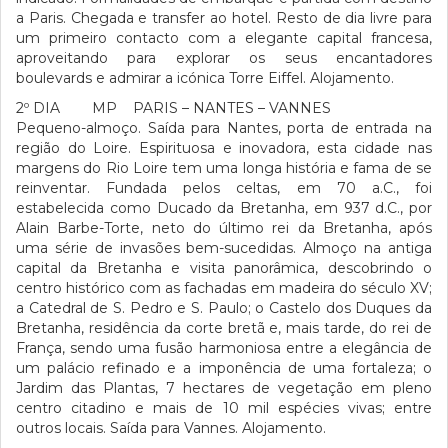
a Paris. Chegada e transfer ao hotel. Resto de dia livre para
um primeiro contacto com a elegante capital francesa,
aproveitando para explorar os seus encantadores
boulevards e admirar a icónica Torre Eiffel. Alojamento.
2º DIA MP PARIS – NANTES – VANNES
Pequeno-almoço. Saída para Nantes, porta de entrada na
região do Loire. Espirituosa e inovadora, esta cidade nas
margens do Rio Loire tem uma longa história e fama de se
reinventar. Fundada pelos celtas, em 70 a.C., foi
estabelecida como Ducado da Bretanha, em 937 d.C., por
Alain Barbe-Torte, neto do último rei da Bretanha, após
uma série de invasões bem-sucedidas. Almoço na antiga
capital da Bretanha e visita panorâmica, descobrindo o
centro histórico com as fachadas em madeira do século XV;
a Catedral de S. Pedro e S. Paulo; o Castelo dos Duques da
Bretanha, residência da corte bretã e, mais tarde, do rei de
França, sendo uma fusão harmoniosa entre a elegância de
um palácio refinado e a imponência de uma fortaleza; o
Jardim das Plantas, 7 hectares de vegetação em pleno
centro citadino e mais de 10 mil espécies vivas; entre
outros locais. Saída para Vannes. Alojamento.