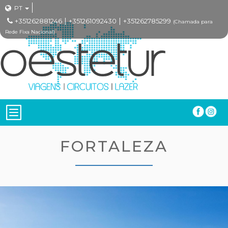
PT
|
|
+351262881246
+351261092430
+351262785299
(Chamada para
Rede Fixa Nacional)
FORTALEZA