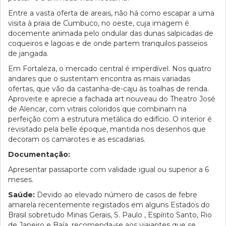
Entre a vasta oferta de areais, não há como escapar a uma
visita à praia de Cumbuco, no oeste, cuja imagem é
docemente animada pelo ondular das dunas salpicadas de
coqueiros e lagoas e de onde partem tranquilos passeios
de jangada.
Em Fortaleza, o mercado central é imperdível. Nos quatro
andares que o sustentam encontra as mais variadas
ofertas, que vão da castanha-de-caju às toalhas de renda.
Aproveite e aprecie a fachada art nouveau do Theatro José
de Alencar, com vitrais coloridos que combinam na
perfeição com a estrutura metálica do edifício. O interior é
revisitado pela belle époque, mantida nos desenhos que
decoram os camarotes e as escadarias.
Documentação:
Apresentar passaporte com validade igual ou superior a 6
meses.
Saúde:
Devido ao elevado número de casos de febre
amarela recentemente registados em alguns Estados do
Brasil sobretudo Minas Gerais, S. Paulo , Espírito Santo, Rio
de Janeiro e Baía, recomenda-se aos viajantes que se