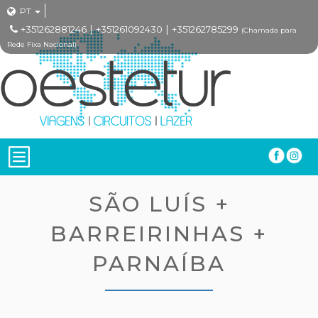
PT
|
|
+351262881246
+351261092430
+351262785299
(Chamada para
Rede Fixa Nacional)
SÃO LUÍS +
BARREIRINHAS +
PARNAÍBA