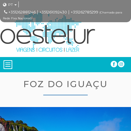
PT
|
|
+351262881246
+351261092430
+351262785299
(Chamada para
Rede Fixa Nacional)
FOZ DO IGUAÇU