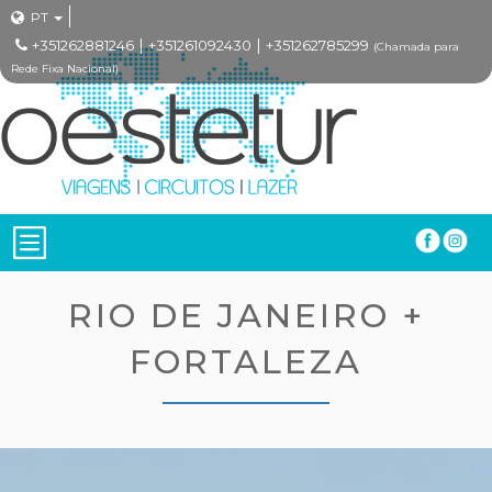
PT
|
|
+351262881246
+351261092430
+351262785299
(Chamada para
Rede Fixa Nacional)
RIO DE JANEIRO +
FORTALEZA