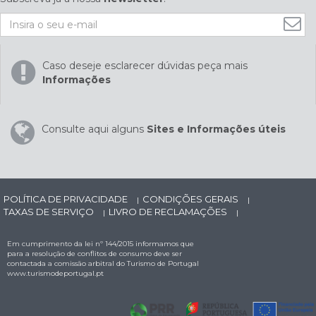
Caso deseje esclarecer dúvidas peça mais
Informações
Consulte aqui alguns
Sites e Informações úteis
POLÍTICA DE PRIVACIDADE
CONDIÇÕES GERAIS
|
|
TAXAS DE SERVIÇO
LIVRO DE RECLAMAÇÕES
|
|
Em cumprimento da lei nº 144/2015 informamos que
para a resolução de conflitos de consumo deve ser
contactada a comissão arbitral do Turismo de Portugal
www.turismodeportugal.pt