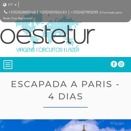
PT
|
|
+351262881246
+351261092430
+351262785299
(Chamada para
Rede Fixa Nacional)
ESCAPADA A PARIS -
4 DIAS