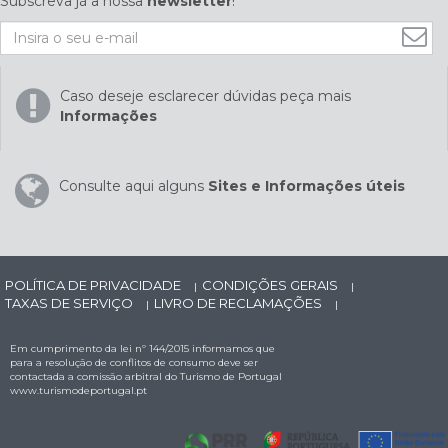
Subscreva já a nossa
newsletter
!
Caso deseje esclarecer dúvidas peça mais
Informações
Consulte aqui alguns
Sites e Informações úteis
POLÍTICA DE PRIVACIDADE
CONDIÇÕES GERAIS
|
|
TAXAS DE SERVIÇO
LIVRO DE RECLAMAÇÕES
|
|
Em cumprimento da lei nº 144/2015 informamos que
para a resolução de conflitos de consumo deve ser
contactada a comissão arbitral do Turismo de Portugal
www.turismodeportugal.pt