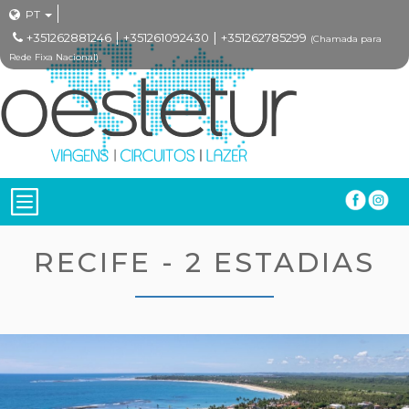
PT
|
|
+351262881246
+351261092430
+351262785299
(Chamada para
Rede Fixa Nacional)
RECIFE - 2 ESTADIAS