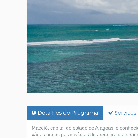
Detalhes do Programa
Servicos
Maceió, capital do estado de Alagoas, é conhe
várias praias paradisíacas de areia branca e ro