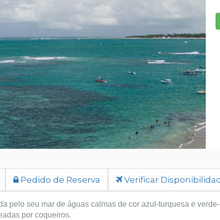
Pedido de Reserva
Verificar Disponibilida
cida pelo seu mar de águas calmas de cor azul-turquesa e ver
deadas por coqueiros.