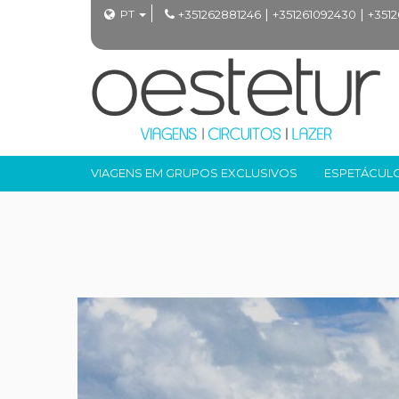
|
|
PT
+351262881246
+351261092430
+351
VIAGENS EM GRUPOS EXCLUSIVOS
ESPETÁCUL