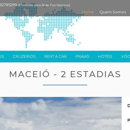
262785299
(Chamada para Rede Fixa Nacional)
Home
Quem Somos
OS
CRUZEIROS
RENT A CAR
PRAIAS
HOTÉIS
VÔ
MACEIÓ - 2 ESTADIAS
D
P