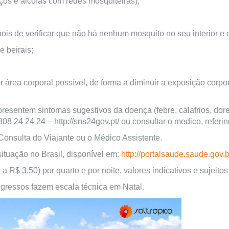
ços e alcofas com redes mosquiteiras);
de verificar que não há nenhum mosquito no seu interior e de
 beirais;
or área corporal possível, de forma a diminuir a exposição cor
presentem sintomas sugestivos da doença (febre, calafrios, dor
8 24 24 24 – http://sns24gov.pt/ ou consultar o medico, referi
Consulta do Viajante ou o Médico Assistente.
situação no Brasil, disponível em:
http://portalsaude.saude.gov.b
a R$ 3,50) por quarto e por noite, valores indicativos
e sujeitos
gressos fazem escala técnica em Natal.