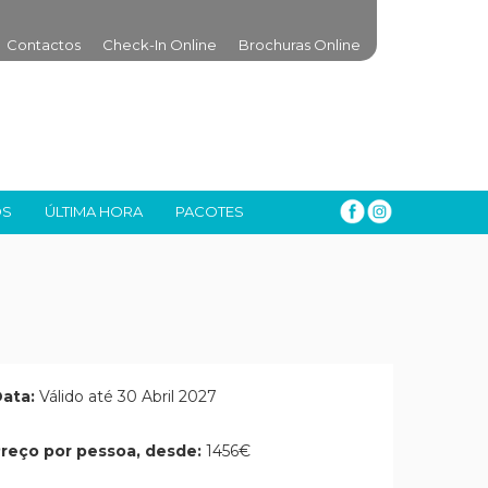
Contactos
Check-In Online
Brochuras Online
OS
ÚLTIMA HORA
PACOTES
ata:
Válido até 30 Abril 2027
reço por pessoa, desde:
1456€