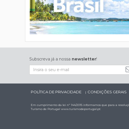
Subscreva já a nossa
newsletter
!
POLÍTICA DE PRIVACIDADE
CONDIÇÕES GERAIS
|
Em cumprimento da lei nº 144/2015 informamos que para a resolução
Turismo de Portugal
www.turismodeportugal.pt