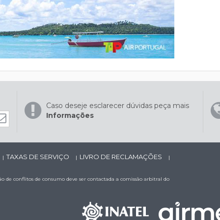
Caso deseje esclarecer dúvidas peça mais
Informações
TAXAS DE SERVIÇO
LIVRO DE RECLAMAÇÕES
|
|
|
 de conflitos de consumo deve ser contactada a comissão arbitral do