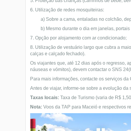
5. Proteção das crianças (carrinhos de bebé, ber
6. Utilização de redes mosquiteiras:
a) Sobre a cama, entaladas no colchão, depois 
b) Mesmo durante o dia em janelas, portais e
7. Opção por alojamento com ar condicionado;
8. Utilização de vestuário largo que cubra a mai
calças e calçado fechado).
Os viajantes que, até 12 dias após o regresso, a
náuseas e vómitos), devem contactar o SNS 24(80
Para mais informações, contacte os serviços da 
Antes de viajar, informe-se sobre a evolução da 
Taxas locais:
Taxa de Turismo (varia de R$ 1,50 
Nota:
Voos da TAP para Maceió e respectivos re