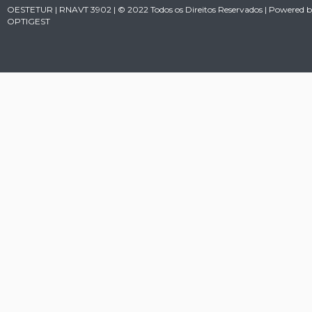
OESTETUR | RNAVT 3902 | © 2022 Todos os Direitos Reservados | Powered 
OPTIGEST