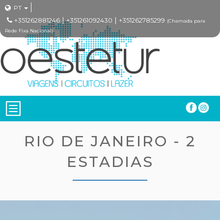
PT
|
|
+351262881246
+351261092430
+351262785299
(Chamada para
Rede Fixa Nacional)
RIO DE JANEIRO - 2
ESTADIAS