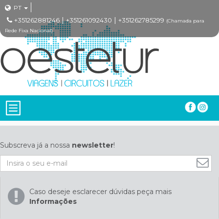
PT
|
|
+351262881246
+351261092430
+351262785299
(Chamada para
Rede Fixa Nacional)
Subscreva já a nossa
newsletter
!
Caso deseje esclarecer dúvidas peça mais
Informações