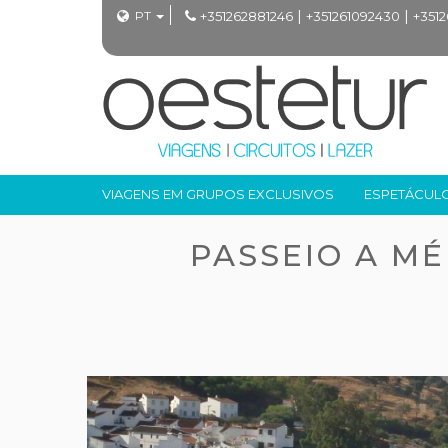
|
|
PT
+351262881246
+351261092430
+351
VIAGENS EM GRUPOS EXCLUSIVOS
ESPETÁCUL
PASSEIO A M