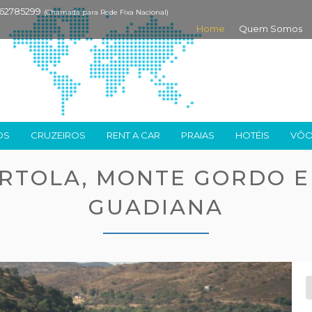
262785299
(Chamada para Rede Fixa Nacional)
Home
Quem Somos
OS
CRUZEIROS
RENT A CAR
PRAIAS
HOTÉIS
VÔ
ÉRTOLA, MONTE GORDO E
GUADIANA