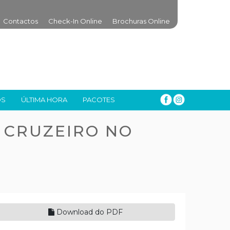
Contactos
Check-In Online
Brochuras Online
OS
ÚLTIMA HORA
PACOTES
 CRUZEIRO NO
Download do PDF