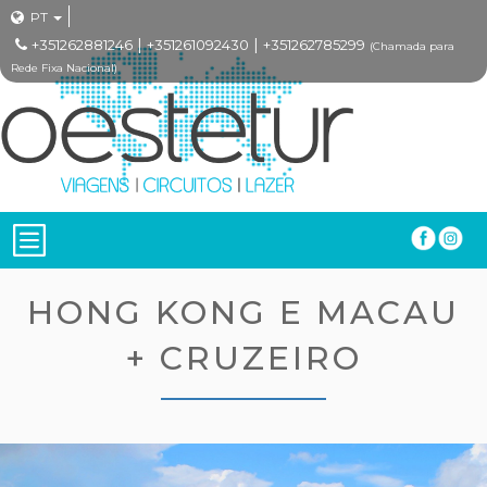
PT
|
|
+351262881246
+351261092430
+351262785299
(Chamada para
Rede Fixa Nacional)
HONG KONG E MACAU
+ CRUZEIRO