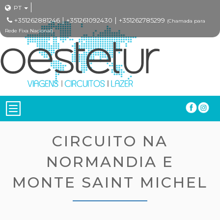
PT
|
|
+351262881246
+351261092430
+351262785299
(Chamada para
Rede Fixa Nacional)
CIRCUITO NA
NORMANDIA E
MONTE SAINT MICHEL