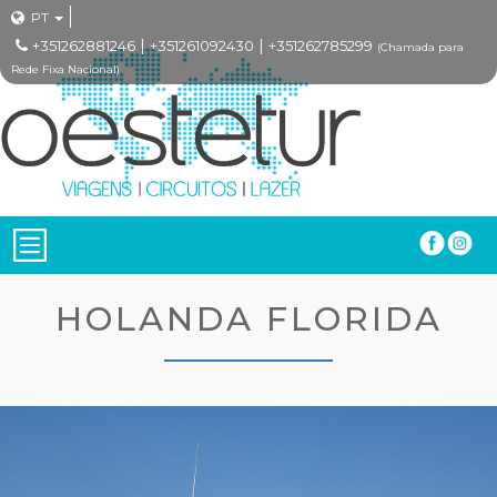
PT
|
|
+351262881246
+351261092430
+351262785299
(Chamada para
Rede Fixa Nacional)
HOLANDA FLORIDA