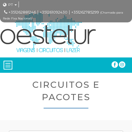
PT
|
|
+351262881246
+351261092430
+351262785299
(Chamada para
Rede Fixa Nacional)
CIRCUITOS E
PACOTES