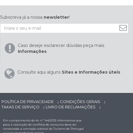
Subscreva já a nossa
newsletter
!
Caso deseje esclarecer dúvidas peça mais
Informações
Consulte aqui alguns
Sites e Informações úteis
POLÍTICA DE PRIVACIDADE
CONDIÇÕES GERAIS
|
|
TAXAS DE SERVIÇO
LIVRO DE RECLAMAÇÕES
|
|
Em cumprimento da lei nº 144/2015 informamos que
para a resolução de conflitos de consumo deve ser
contactada a comissão arbitral do Turismo de Portugal
www.turismodeportugal.pt